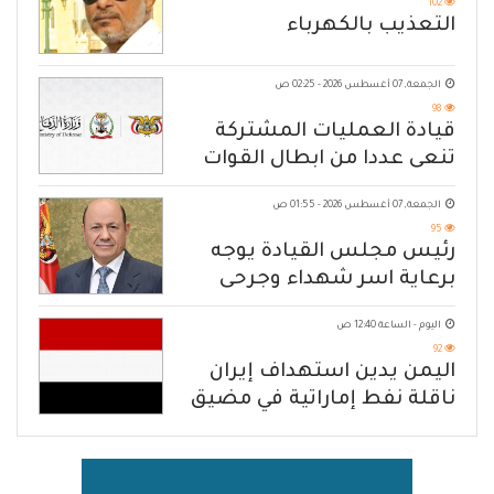
102
التعذيب بالكهرباء
الجمعة, 07 أغسطس 2026 - 02:25 ص
98
قيادة العمليات المشتركة
تنعى عددا من ابطال القوات
المسلحة
الجمعة, 07 أغسطس 2026 - 01:55 ص
95
رئيس مجلس القيادة يوجه
برعاية اسر شهداء وجرحى
الهجوم الإرهابي الحوثي والرد
اليوم - الساعة 12:40 ص
الحازم على مصدر التهديد
92
اليمن يدين استهداف إيران
ناقلة نفط إماراتية في مضيق
هرمز