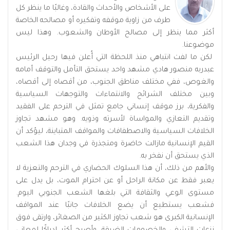
على الأشخاص والأحداث والقادة، وغالبًا ما ينظر كل
طرف من زاوية موقفه وتفكيره أو مصالحه الخاصة
أكثر مما ينظر إلى مصالح الأوطان والشعوب. وهذا ليس
موضوعنا.
لكن ما لفت انتباهي منذ اللحظة التي أُعلن فيها رحيل الرئيس
عبدربه منصور هادي مشهد واحد يستحق التأمل والتوقف أمامه
والغوص، ففي مختلف مناطق الجنوب، من أقصاه إلى أقصاه،
وبين مختلف الشرائح والانتماءات والتوجهات السياسية
والفكرية، برز موقف إنساني جامع تمثل في الترحم على الفقيد
وتقديم التعازي والمواساة لأسرته وذويه. وهو مشهد تجاوز
الخلافات السياسية والاصطفافات والمواقف المتباينة، ليؤكد أن
القيم الإنسانية مازالت حاضرة ومتجذرة في وجدان هذا الشعب
الذي يستحق أن نفخر به.
والأهم من ذلك، أن هذا السلوك الحضاري في الترحم والتعزية لا
يعبر فقط عن مكانة الراحل أو عن احترام الموت، بل يدل على
مستوى الوعي والثقافة التي بلغها الشعب الجنوبي اليوم.
فشعب يستطيع أن يضع الخلافات جانبًا عند المواقف
الإنسانية الكبرى هو شعب تجاوز الكثير من الصغائر، وارتقى فوق