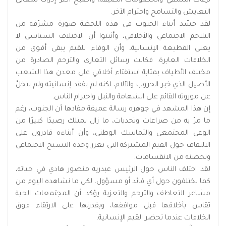
نزعات التشفي والخصومات الضيقة، وأصبح أكثر إدراكًا لمعاني
التعايش والتسامح واحترام الآخر.
لقد جسّد أبناء الجنوب في هذه اللحظة صورة مشرّفة من
التلاحم الاجتماعي والأخلاقي، وأثبتوا أن الاختلاف السياسي لا
يعني القطيعة الإنسانية، وأن الوفاء للقيم يبقى أقوى من
الخلافات العابرة. فكانت رسائل التعازي والترحم الصادرة من
مختلف الأطياف بمثابة استفتاء أخلاقي على معدن هذا الشعب
الأصيل الذي خبر الحروب والآلام، لكنه لم يفقد إنسانيته ولم يتخلَّ
عن موروثه القائم على الشهامة والنبل واحترام الناس.
إن هذا المشهد في جوهره رسالة عميقة مفادها أن الجنوب، رغم
ما مرّ به من صراعات وتحديات، ما زال يمتلك رصيدًا كبيرًا من
الوعي المجتمعي والتماسك الوطني، وأن أبناءه قادرون على
الالتفاف حول القيم المشتركة التي تعزز وحدة النسيج الاجتماعي
وتحصنه من الانقسامات.
لقد اختلف الناس حول الرئيس عبدربه منصور هادي في حياته،
كما يختلفون حول أي قائد أو مسؤول، لكن ما نشاهده اليوم من
مشاعر التعاطف والترحم والتعزية يؤكد أن المجتمعات الحية
تقاس بأخلاقها قبل مواقفها، وبقدرتها على الارتقاء فوق
الخلافات عندما تحضر القيم الإنسانية.