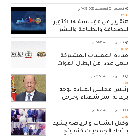
الخميس, 06 أغسطس 2026 - 10:32 م
112
#تقرير عن مؤسسة 14 أكتوبر
للصحافة والطباعة والنشر
الأمس - الساعة 02:25 ص
88
قيادة العمليات المشتركة
تنعى عددا من ابطال القوات
المسلحة
الأمس - الساعة 01:55 ص
86
رئيس مجلس القيادة يوجه
برعاية اسر شهداء وجرحى
الهجوم الإرهابي الحوثي والرد
الأمس - الساعة 12:41 ص
الحازم على مصدر التهديد
77
وكيل الشباب والرياضة يشيد
باتحاد الجمعيات كنموذج