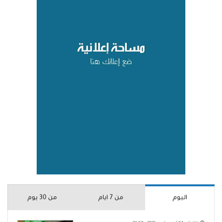
اليوم
من 7 ايام
من 30 يوم