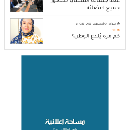
عقداجتماعا استثنايا بحضور
جميع اعضائه
الثلاثاء, 04 أغسطس 2026 - 10:46 م
108
كم مرة يُلدغ الوطن؟