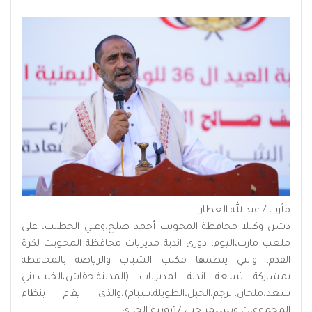
مأرب / عبدالله العطار
دشن وكيلا محافظة المحويت أحمد صلح،وعلي الخطيب، على
ملعب مارب،اليوم، دوري اندية مديريات محافظة المحويت لكرة
القدم، والتي ينظمها مكتب الشباب والرياضة بالمحافظة
بمشاركة تسعة اندية لمديريات (المدينة،حفاش،الخبت،بني
سعد،ملحان،الرجم،الجبل،الطويلة،شبام)،والذي يقام بنظام
المجموعات ويستمر حتى 17يونيو الجاري.