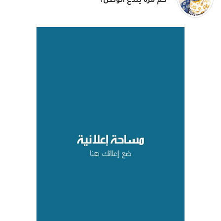
كم مرة يُلدغ الوطن؟