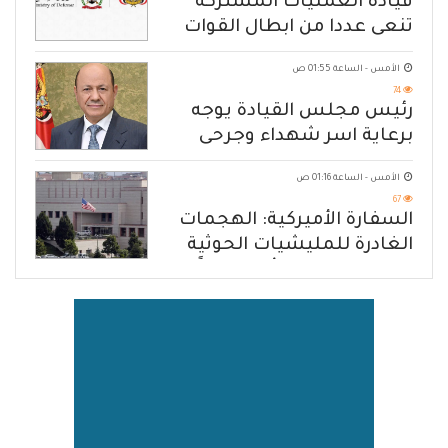
قيادة العمليات المشتركة
تنعى عددا من ابطال القوات
المسلحة
الأمس - الساعة 01:55 ص
74
رئيس مجلس القيادة يوجه
برعاية اسر شهداء وجرحى
الهجوم الإرهابي الحوثي والرد
الأمس - الساعة 01:16 ص
الحازم على مصدر التهديد
67
السفارة الأميركية: الهجمات
الغادرة للمليشيات الحوثية
في حضرموت ومأرب إرهاباً
بحق الشعب اليمني