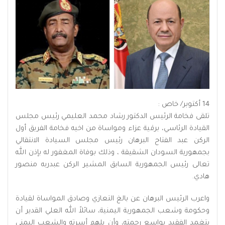
14 أكتوبر/ خاص :
تلقى فخامة الرئيس الدكتور رشاد محمد العليمي رئيس مجلس
القيادة الرئاسي، برقية عزاء ومواساة من اخيه فخامة الفريق أول
الركن عبد الفتاح البرهان رئيس مجلس السيادة الانتقالي
بجمهورية السودان الشقيقة ، وذلك بوفاة المغفور له بإذن الله
تعالى رئيس الجمهورية السابق المشير الركن عبدربه منصور
هادي.
واعرب الرئيس البرهان عن بالغ التعازي وصادق المواساة لقيادة
وحكومة وشعب الجمهورية اليمنية، سائلاً الله العلي القدير أن
يتغمد الفقيد بواسع رحمته، وأن يلهم أسرته والشعب اليمني