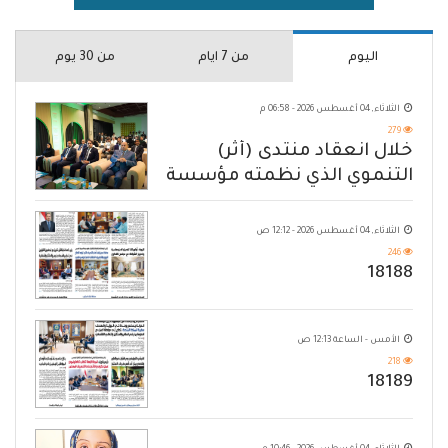
اليوم
من 7 ايام
من 30 يوم
الثلاثاء, 04 أغسطس 2026 - 06:58 م
279
خلال انعقاد منتدى (أثر)
التنموي الذي نظمته مؤسسة
حضرموت
الثلاثاء, 04 أغسطس 2026 - 12:12 ص
246
18188
الأمس - الساعة 12:13 ص
218
18189