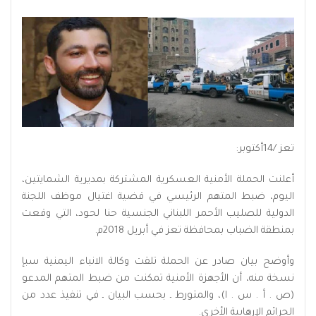
تعز /14أكتوبر:
أعلنت الحملة الأمنية العسكرية المشتركة بمديرية الشمايتين،
اليوم، ضبط المتهم الرئيسي في قضية اغتيال موظف اللجنة
الدولية للصليب الأحمر اللبناني الجنسية حنا لحود، التي وقعت
بمنطقة الضباب بمحافظة تعز في أبريل 2018م.
وأوضح بيان صادر عن الحملة تلقت وكالة الانباء اليمنية سبإ
نسخة منه، أن الأجهزة الأمنية تمكنت من ضبط المتهم المدعو
(ص . أ . س . ا)، والمتورط ـ بحسب البيان ـ في تنفيذ عدد من
الجرائم الإرهابية الأخرى.