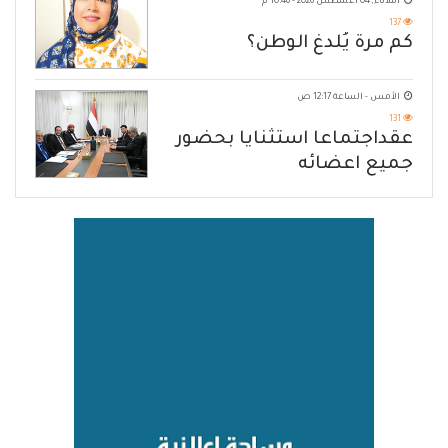
الثلاثاء, 04 أغسطس 2026 - 10:46 م
137
كم مرة يُلدغ الوطن؟
الأمس - الساعة 12:17 ص
131
عقداجتماعا استثنايا بحضور
جميع اعضائه