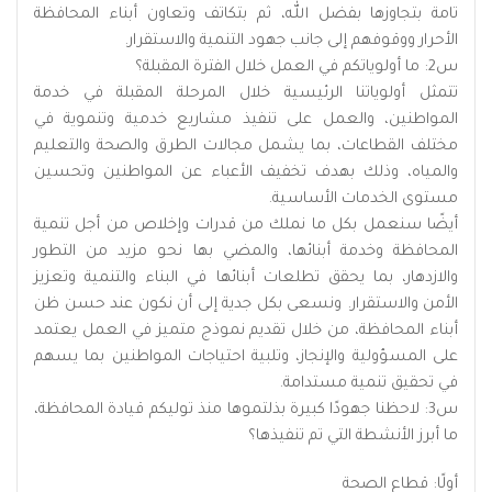
تامة بتجاوزها بفضل الله، ثم بتكاتف وتعاون أبناء المحافظة
الأحرار ووقوفهم إلى جانب جهود التنمية والاستقرار.
س2: ما أولوياتكم في العمل خلال الفترة المقبلة؟
تتمثل أولوياتنا الرئيسية خلال المرحلة المقبلة في خدمة
المواطنين، والعمل على تنفيذ مشاريع خدمية وتنموية في
مختلف القطاعات، بما يشمل مجالات الطرق والصحة والتعليم
والمياه، وذلك بهدف تخفيف الأعباء عن المواطنين وتحسين
مستوى الخدمات الأساسية.
أيضًا سنعمل بكل ما نملك من قدرات وإخلاص من أجل تنمية
المحافظة وخدمة أبنائها، والمضي بها نحو مزيد من التطور
والازدهار، بما يحقق تطلعات أبنائها في البناء والتنمية وتعزيز
الأمن والاستقرار. ونسعى بكل جدية إلى أن نكون عند حسن ظن
أبناء المحافظة، من خلال تقديم نموذج متميز في العمل يعتمد
على المسؤولية والإنجاز، وتلبية احتياجات المواطنين بما يسهم
في تحقيق تنمية مستدامة.
س3: لاحظنا جهودًا كبيرة بذلتموها منذ توليكم قيادة المحافظة،
ما أبرز الأنشطة التي تم تنفيذها؟
أولًا: قطاع الصحة