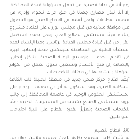
رغم أننا في بداية قصيرة من تحمل مسؤولية قيادة المحافظة،
إلا أننا نبذل قصارى جهدنا في خلق حراك تنموي وإداري في
مختلف القطاعات، ولعل أهمها في القطاع الصحي هو الحصول
على موافقة مبدئية من قبل مجلس الوزراء على اعتماد مشروع
إنشاء هيئة مستشفى الضالع العام، ونحن بصدد استكمال
القرار من قبل قيادة مجلس القيادة الرئاسي. وهذا الإنشاء لهذه
المنشأة الطبية في المحافظة سيعكس خدمة إنسانية كبيرة
في تقديم الخدمات وتوسيع الرعاية الصحية بشكل إيجابي،
بالإضافة إلى فتح الأقسام وتشغيل سوق العمل من الكوادر
المؤهلة واستيعابها في مختلف التخصصات.
أيضًا افتتاح مركز صحي جديد في منطقة الجليلة ذات الكثافة
السكانية الكبيرة، وهذا سيكون له أثر في تخفيف الازدحام على
المستشفى الحكومي الوحيد في عاصمة المحافظة، إلى جانب
تزويد مستشفى الضالع بشحنة من المستلزمات الطبية دعمًا
للخدمات الصحية وتعزيزًا لقدرة القطاع على تلبية احتياجات
المواطنين.
ثانيًا: قطاع التعليم
تم تأثيث كلية المجتمع بكلفة بلغت خمسة ملايين دولار من