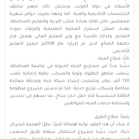
الأشقاء في دولة الكويت، ويشمل ذلك تجهيز مختلف
التخصصات الأكاديمية والفنية. كما وجهنا بصرف حوافز شهرية
للمعلمين خلال لقائنا بقيادة مكتب التربية والتعليم بالمحافظة،
بهدف ضمان استمرار العملية التعليمية والارتقاء بجودة
التعليم. وكذلك ناقشنا مع وزير التعليم العالي تفعيل قرار
جامعة الضالع الذي تم إقراره عام 2008م لتعزيز التعليم
الأكاديمي.
ثالثًا: قطاع المياه
دشّنا عددًا من مشاريع المياه الحيوية في عاصمة المحافظة،
شملت مناطق الطفوة وثوبة والضبيات، بكلفة إجمالية بلغت
130 ألف دولار، وتضمنت إنشاء شبكة مياه ومحطة معالجة
متكاملة وشبكات توزيع حديثة. كما تم تدشين مشروع منظومة
الطاقة الشمسية لآبار حقل حجر سناح، بما يسهم في تحسين
واستدامة خدمات المياه للمواطنين.
رابعاً: قطاع الطرق
لا شك أن هذا الملف نوليه اهتمامًا كبيرًا، نظرًا لأهميته كشريان
حياة، حيث دشّنا مشروع استكمال سفلتة طريق الشعيب