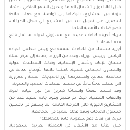
الحصين، وهناك مشاريع أخرى قادمة في هذا المجال، وذلك من
خلال لقائنا بوزير الأشغال العامة والطرق الشهر الماضي لاعتماد
حزمة من المشاريع، بالإضافة إلى تواصلنا مع جهات مانحة
للحصول على تمويل عدد من المشاريع في مجال الطرقات،
خصوصًا ذات الأهمية الملحة.
س4: أجريتم لقاءات عديدة مع مسؤولي الدولة، ما ثمار نتائج
هذه اللقاءات؟
أجرينا سلسلة من اللقاءات المهمة مع رئيس مجلس القيادة
الرئاسي، ورئيس الوزراء، وعدد من الوزراء، إضافة إلى مركز الملك
سلمان للإغاثة والأعمال الإنسانية، وكذلك المنظمات الدولية
والصندوق الاجتماعي للتنمية، ناقشنا خلالها الأوضاع العامة في
محافظة الضالع، واستعرضنا أبرز الاحتياجات الملحة والضرورية
التي تتطلب تدخلًا عاجلًا في مختلف القطاعات الخدمية والتنموية.
وقد لمسنا تفهمًا واهتمامًا كبيرين من قبل قيادة الدولة
والجهات المعنية، حيث تم تقديم وعود جادة بتنفيذ عدد من
المشاريع الحيوية خلال المرحلة القادمة، بما يسهم في تحسين
مستوى الخدمات ودفع عجلة التنمية في المحافظة.
س5: هل هناك دعم سعودي قادم للمحافظة؟
خلال لقائنا مع الأشقاء في المملكة العربية السعودية،