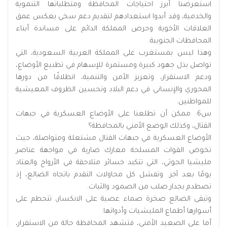
استعرضنا أبرز احتياجات المحافظة ومتطلباتها التنموية
والخدمية، وقد أبدوا استعدادهم لتقديم دعم سخي يعكس عمق
العلاقات الأخوية وحرص المملكة الدائم على مساندة أبناء
المحافظات الجنوبية.
وهذا ليس بمستغرب على المملكة العربية السعودية، التي
تواصل بذل جهود كبيرة ومستمرة للإسهام في تطبيع الأوضاع،
ودعم الاستقرار، وتعزيز الأمن والتنمية، انطلاقًا من دورها
المحوري والإنساني في دعم البلاد وتحسين الظروف المعيشية
للمواطنين.
س6: ممكن أن تطلعنا على الأوضاع العسكرية في جبهات
القتال، وكذلك الوضع الأمني بالمحافظة؟
الأوضاع العسكرية في جبهات القتال مشتعلة ومتواصلة، حيث
تخوض القوات المسلحة معارك ضارية في مواجهة عناصر
مليشيا الحوثي، التي تتكبد خسائر متلاحقة في الأرواح والعتاد
يومًا بعد آخر. وتفشل كل محاولات التقدم باتجاه الضالع، إذ
تصطدم بجدار صلب من الصمود والثبات.
وتبقى الضالع صخرة صماء عصية على الانكسار، تتحطم على
أسوارها أطماع المليشيات وأدواتها.
أما على الصعيد الأمني، فتشهد المحافظة حالة من الاستقرار،