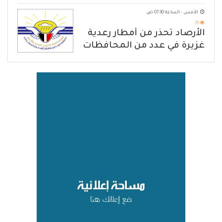
الهجوم الإرهابي الحوثي والرد
الأمس - الساعة 07:30 ص
الحازم على مصدر التهديد
71
الأرصاد تحذّر من أمطار رعدية
غزيرة في عدد من المحافظات