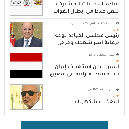
قيادة العمليات المشتركة
تنعى عددا من ابطال القوات
المسلحة
الجمعة, 07 أغسطس 2026 - 01:55 ص
92
رئيس مجلس القيادة يوجه
برعاية اسر شهداء وجرحى
الهجوم الإرهابي الحوثي والرد
اليوم - الساعة 12:40 ص
الحازم على مصدر التهديد
91
اليمن يدين استهداف إيران
ناقلة نفط إماراتية في مضيق
هرمز
اليوم - الساعة 12:06 ص
87
التعذيب بالكهرباء