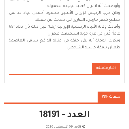
وأوضحت أنّه لا تزال كيفية تجنيده مجهولة.
وكان حزب الرئيس الإيراني الأسبق محمود أحمدي نجاد قد نفى
مطلع شهر مارس، التقارير التي تحدثت عن مقتله.
وأفادت وكالة الأنباء الرسمية الإيرانية "إيلنا" قبل ذلك بأن نجاد "69
عاماً" قُتل في غارة جوية استهدفت طهران.
وذكرت الوكالة أنه لقى حتفه في منزله الواقع شرقي العاصمة
طهران برفقة حارسه الشخصي.
أخبار متعلقة
ملفات PDF
العدد - 18191
الأحد, 09 أغسطس 2026