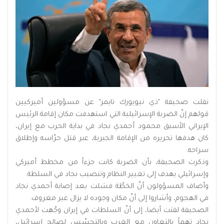
نقلت صحيفة "ذي نيويورك تايمز" عن مسؤولين أميركيين
قولهم إنّ الضربة الإسرائيلية التي استهدفت مكان إقامة الرئيس
الإيراني الأسبق محمود أحمدي نجاد في بداية الحرب مع إيران،
كان هدفها تحريره من الإقامة الجبرية، عبر قتل حرّاسه وإطلاق
سراحه.
وذكرت الصحيفة، بأن الضربة كانت جزءاً من مخطط أميركي
وإسرائيلي يهدف إلى تغيير النظام وتنصيب نجاد في السلطة.
وأضاف المسؤولون أنّ الخطّة فشلت بعد إصابة أحمدي نجاد
في الهجوم، وأشاروا إلى أنّ مكان وجوده لا يزال غير معروف.
الصحيفة لفتت أيضا، إلى أنّ السلطات في إيران وجّهت لأحمدي
نجاد تهماً بالتعاون مع الغرب وبالتجسّس لصالح إسرائيل،