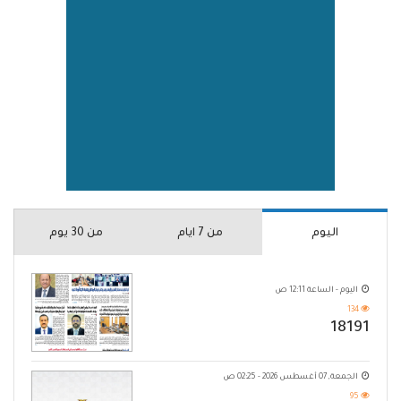
اليوم
من 7 ايام
من 30 يوم
اليوم - الساعة 12:11 ص
134
18191
الجمعة, 07 أغسطس 2026 - 02:25 ص
95