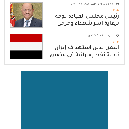
الجمعة, 07 أغسطس 2026 - 01:55 ص
93
رئيس مجلس القيادة يوجه
برعاية اسر شهداء وجرحى
الهجوم الإرهابي الحوثي والرد
اليوم - الساعة 12:40 ص
الحازم على مصدر التهديد
91
اليمن يدين استهداف إيران
ناقلة نفط إماراتية في مضيق
هرمز