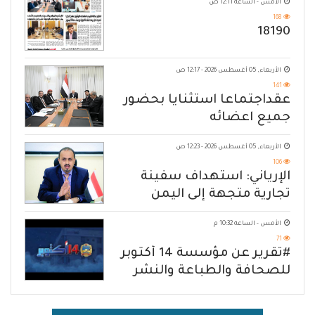
الأمس - الساعة 12:11 ص
168
18190
الأربعاء, 05 أغسطس 2026 - 12:17 ص
141
عقداجتماعا استثنايا بحضور
جميع اعضائه
الأربعاء, 05 أغسطس 2026 - 12:23 ص
106
الإرياني: استهداف سفينة
تجارية متجهة إلى اليمن
يكشف حصار الحوثي للشعب
الأمس - الساعة 10:32 م
71
#تقرير عن مؤسسة 14 أكتوبر
للصحافة والطباعة والنشر