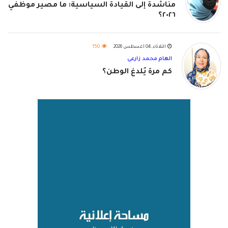
مناشدة إلى القيادة السياسية: ما مصير موظفي
٢٠٢٦؟
الثلاثاء, 04 أغسطس 2026
150
الهام محمد زارعي
كم مرة يُلدغ الوطن؟