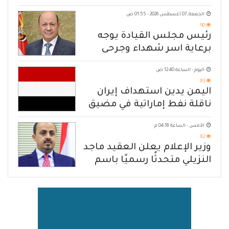
المسلحة
الجمعة, 07 أغسطس 2026 - 01:55 ص
90
رئيس مجلس القيادة يوجه
برعاية اسر شهداء وجرحى
الهجوم الإرهابي الحوثي والرد
اليوم - الساعة 12:40 ص
الحازم على مصدر التهديد
83
اليمن يدين استهداف إيران
ناقلة نفط إماراتية في مضيق
هرمز
الأمس - الساعة 04:18 م
82
وزير الإعلام يعلن العقيد ماجد
النزيلي متحدثًا رسميًا باسم
القوات المسلحة اليمنية