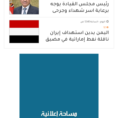
رئيس مجلس القيادة يوجه
برعاية اسر شهداء وجرحى
الهجوم الإرهابي الحوثي والرد
اليوم - الساعة 12:40 ص
الحازم على مصدر التهديد
92
اليمن يدين استهداف إيران
ناقلة نفط إماراتية في مضيق
هرمز