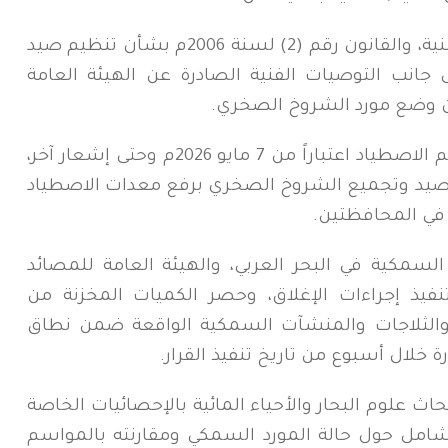
واستند القرار إلى دستور الجمهورية اليمنية، والقانون رقم (2) لسنة 2006م بشأن تنظيم صيد
لى جانب التوصيات الفنية الصادرة عن الهيئة العامة
شأن وضع مورد الشروخ الصخري.
ونص القرار على بدء سريان إغلاق موسم الاصطياد اعتباراً من 7 مايو 2026م وحتى إشعار آخر،
 صيد وتجميع الشروخ الصخري برفع معدات الاصطياد
 في المحافظتين.
 السمكية في البحر العربي، والهيئة العامة للمصائد
فيذ إجراءات الإغلاق، وحصر الكميات المخزنة من
الثلاجات والمنشآت السمكية الواقعة ضمن نطاق
 خلال أسبوع من تاريخ تنفيذ القرار.
بحاث علوم البحار والأحياء المائية بالإحصائيات الخاصة
 شامل حول حالة المورد السمكي ومقارنته بالمواسم