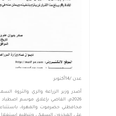
عدن /14أكتوبر:
2026م، القاضي بإغلاق موسم اصطياد
محافظتي حضرموت والمهرة، باستثناء 
على المخزون السمكي وتنظيم استغلال ال