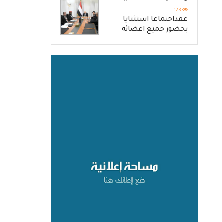
123
عقداجتماعا استثنايا
بحضور جميع اعضائه