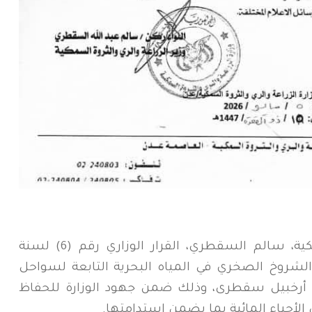
أصدر وزير الزراعة والري والثروة السمكية، سالم السقطري، القرار الوزاري رقم (6) لسنة
 الشروخ الصخري في المياه البحرية التابعة لسواحل
أرخبيل سقطرى، وذلك ضمن جهود الوزارة للحفاظ
أحياء المائية بما يضمن استدامتها.