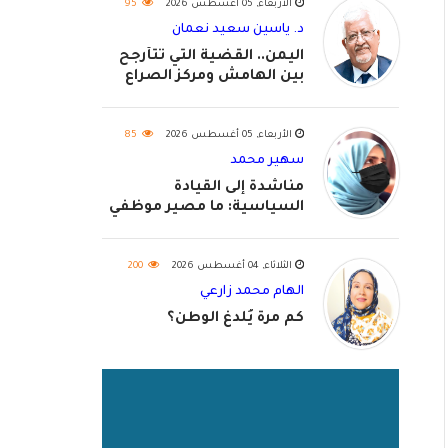
الأربعاء, 05 أغسطس 2026
95
د. ياسين سعيد نعمان
اليمن.. القضية التي تتأرجح
بين الهامش ومركز الصراع
الأربعاء, 05 أغسطس 2026
85
سهير محمد
مناشدة إلى القيادة
السياسية: ما مصير موظفي
٢٠٢٦؟
الثلاثاء, 04 أغسطس 2026
200
الهام محمد زارعي
كم مرة يُلدغ الوطن؟