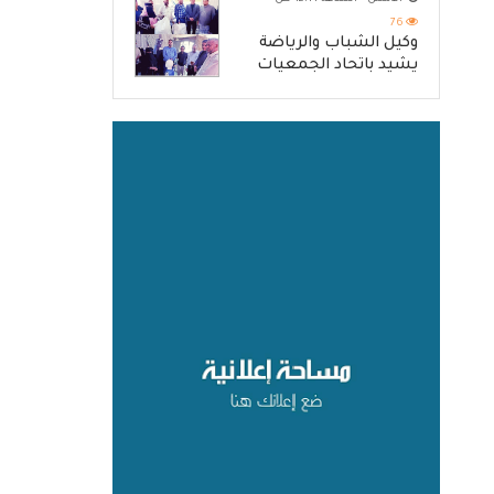
والرد الحازم على مصدر
التهديد
76
وكيل الشباب والرياضة
يشيد باتحاد الجمعيات
كنموذج للانتقال من الإغاثة
إلى التنمية