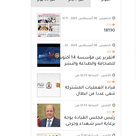
اليوم
من 7 ايام
من 30 يوم
الخميس, 06 أغسطس 2026 - 12:11 ص
231
18190
الخميس, 06 أغسطس 2026 - 10:32 م
107
#تقرير عن مؤسسة 14 أكتوبر
للصحافة والطباعة والنشر
الأمس - الساعة 02:25 ص
88
قيادة العمليات المشتركة
تنعى عددا من ابطال
القوات المسلحة
الأمس - الساعة 01:55 ص
86
رئيس مجلس القيادة يوجه
برعاية اسر شهداء وجرحى
الهجوم الإرهابي الحوثي
الأمس - الساعة 12:41 ص