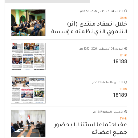
الثلاثاء, 04 أغسطس 2026 - 06:58 م
266
خلال انعقاد منتدى (أثر)
التنموي الذي نظمته مؤسسة
حضرموت
الثلاثاء, 04 أغسطس 2026 - 12:12 ص
221
18188
الأمس - الساعة 12:13 ص
193
18189
الأمس - الساعة 12:17 ص
116
عقداجتماعا استثنايا بحضور
جميع اعضائه