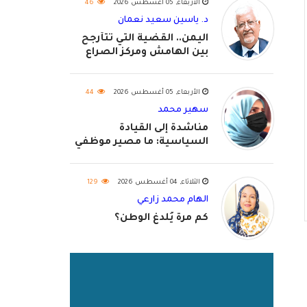
الأربعاء, 05 أغسطس 2026
46
د. ياسين سعيد نعمان
اليمن.. القضية التي تتأرجح
بين الهامش ومركز الصراع
الأربعاء, 05 أغسطس 2026
44
سهير محمد
مناشدة إلى القيادة
السياسية: ما مصير موظفي
٢٠٢٦؟
الثلاثاء, 04 أغسطس 2026
129
الهام محمد زارعي
كم مرة يُلدغ الوطن؟