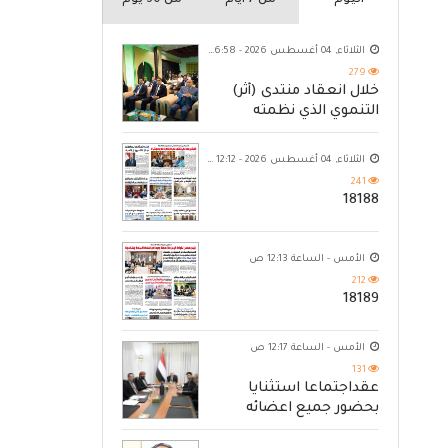
اليوم
من 7 ايام
من 30 يوم
الثلاثاء, 04 أغسطس 2026 - 06:58 م
279
خلال انعقاد منتدى (أثر)
التنموي الذي نظمته
مؤسسة حضرموت
الثلاثاء, 04 أغسطس 2026 - 12:12 ص
241
18188
الأمس - الساعة 12:13 ص
212
18189
الأمس - الساعة 12:17 ص
131
عقداجتماعا استثنايا
بحضور جميع اعضائه