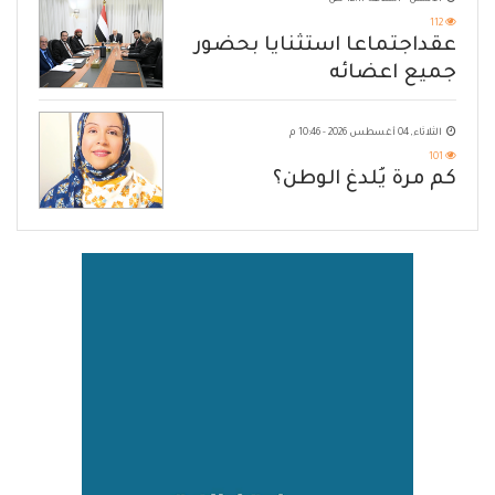
112
عقداجتماعا استثنايا بحضور
جميع اعضائه
الثلاثاء, 04 أغسطس 2026 - 10:46 م
101
كم مرة يُلدغ الوطن؟