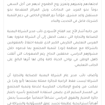
لاجتهادهم وتميزهم وتعزيز روح الطموح لديهم من أجل السعي
دوماً نحو المزيد من النجاحات ونيل المراكز المتقدمة نحو
مستقبل واعد مشرق، مؤكداً دور القطاع الخاص في دعم التنمية
كشريك فاعل في التحديث والبناء.
من جانبه أشار الأخ عبد الفتاح الأسودي نائب مدير الشركة اليمنية
للصناعة والتجارة التي دعمت الحفل إلى أن الشركة فخورة بهذا
العرس التعليمي التكريمي الكبير الذي تقيمه احتفاءً بالمتفوقين
بالشراكة مع منظمة (نود) لتنمية المجتمع بما قدموه خلال
مشوارهم الدراسي، محققين النجاح رغم الصعوبات التي أثقلت
كاهل الوطن في نواحي الحياة كافة وكان لها أثرها البالغ على
الجانب التعليمي.
وأضاف نائب مدير عام الشركة اليمنية للصناعة والتجارة أن
الشركة ليست فقط الراعية للجائزة ممثلة بمنتجها (أبو ولد) بل
تمكنت من وضع الإمكانيات المكرسة لخدمة وتنمية المجتمع
في المسار السليم الذي يضمن استفادة المجتمع بأسره باعتبار
جائزة الامتياز والتفوق الدراسي نشاطاً اجتماعياً مؤسسياً يحمل
أهدافاً إستراتيجية عظيمة تجسد عمق المسؤولية والشراكة في