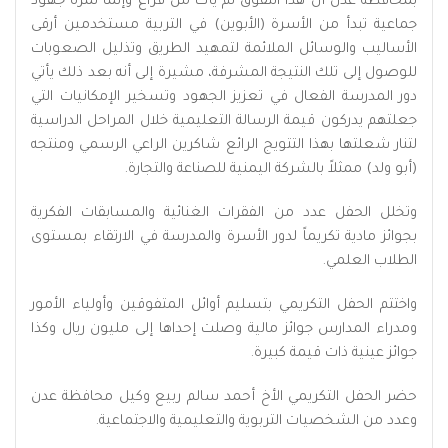
بمحافظة عدن أن هذا التفوق لم يأت من فراغ وإنما ثمرة جهود
جماعية تبدأ من الأسرة (الأبوين) في التربية مستخدمين أرقى
الأساليب والوسائل الملائمة لتمهيد الطريق وتذليل الصعوبات
للوصول إلى تلك النتيجة المشرفة، مشيرة إلى أنه بعد ذلك يأتي
دور المدرسة الفعال في تعزيز الجهود وتسخير الإمكانيات التي
جعلتهم يدركون قيمة الرسالة التعليمية خلال المراحل الدراسية
لتنار شعلتها بهذا التتويج الرائع شاكرين الراعي الرسمي ومنتجه
(أبو ولد) ممثلاً بالشركة اليمنية للصناعة والتجارة.
وتخلل الحفل عدد من الفقرات الغنائية والمسابقات الفكرية
بجوائز مادية تكريماً لدور الأسرة والمدرسة في الارتقاء بمستوى
الطلاب العلمي.
واختتم الحفل التكريمي بتسليم أوائل المتفوقين وأولياء الأمور
ومدراء المدارس جوائز مالية وصلت إحداها إلى مليون ريال وكذا
جوائز عينية ذات قيمة كبيرة.
حضر الحفل التكريمي الأخ أحمد سالم ربيع وكيل محافظة عدن
وعدد من الشخصيات التربوية والتعليمية والاجتماعية.