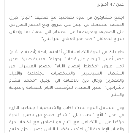
عدن / 14أكتوبر:
اجمع مشاركون في ندوة تضامنية مع صحيفة “الأيام” كبرى
الصحف المستقلة في اليمن على ضرورة رفع الحصار المفروض
على الصحيفة وتعويضها عن الخسائر التي لحقت بها وإطلاق
سراح المعتقل “احمد عمر العبادي المرقشي”.
جاء ذلك في الندوة التضامنية التي أقامتها رابطة (أصدقاء الأيام)
عصر أمس الأربعاء على قاعة “الارجوانة” بمديرية صيرة بعدن
تحت عنوان “مخطط إقصاء الأيام” بحضور العشرات من
النشطاء السياسيين والشخصيات الاجتماعية والأدباء
والمفكرين ورجال دين بالاضافة الى الزميل “محمد هشام
باشراحيل” المدير التنفيذي لمؤسسة الايام للصحافة والطباعة
والنشر.
وفي مستهل الندوة تحدث الكاتب والشخصية الاجتماعية البارزة
في عدن “ الأخ “نجيب يابلي “ شاكرا جميع من حضروا الندوة
مؤكدا على ان التضامن مع الأيام هو تضامن مع الكلمة الحرة
والمنابر الإعلامية التي اهتمت بقضايا الناس وصارت جزء منهم