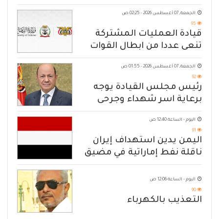
الجمعة, 07 أغسطس 2026 - 02:25 ص
95
قيادة العمليات المشتركة
تنعى عددا من ابطال القوات
المسلحة
الجمعة, 07 أغسطس 2026 - 01:55 ص
92
رئيس مجلس القيادة يوجه
برعاية اسر شهداء وجرحى
الهجوم الإرهابي الحوثي والرد
اليوم - الساعة 12:40 ص
الحازم على مصدر التهديد
91
اليمن يدين استهداف إيران
ناقلة نفط إماراتية في مضيق
هرمز
اليوم - الساعة 12:06 ص
90
التعذيب بالكهرباء