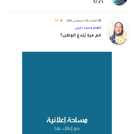
٢٠٢٦؟
الثلاثاء, 04 أغسطس 2026
108
الهام محمد زارعي
كم مرة يُلدغ الوطن؟