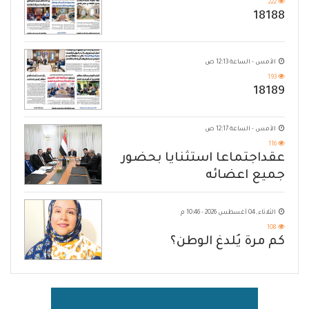
222
18188
الأمس - الساعة 12:13 ص
193
18189
الأمس - الساعة 12:17 ص
116
عقداجتماعا استثنايا بحضور
جميع اعضائه
الثلاثاء, 04 أغسطس 2026 - 10:46 م
108
كم مرة يُلدغ الوطن؟