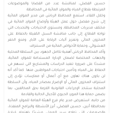
حسين الفضلي، لمناقشة عدد من القضايا والموضوعات
المرتبطة بقطاع المياه والموارد المائية في المحافظة.
وخلال اللقاء، استمع المحافظ الرباش من مدير الموارد المائية
إلى شرح مفصل حول عمل الهيئة وأوضاع الموارد المائية في
مختلف مديريات المحافظة، ومستوى الاحتياجات والتحديات التي
تواجه القطاع، إلى جانب مناقشة السبل الكفيلة بالحفاظ على
المخزون المائي وتعزيز آليات الرقابة على الآبار، ومنع الحفر
العشوائي، وحماية الأحواض المائية من الاستنزاف.
وأكد المحافظ الرباش أهمية تكامل الجهود بين السلطة المحلية
والجهات المختصة لضمان الإدارة المستدامة للموارد المائية،
مشددًا على ضرورة تنفيذ الدراسات والمشاريع التي تسهم في
الحفاظ على المياه وتأمين احتياجات المواطنين منها. كما أكد أنه
لن يكون هناك تهاون مع أي أعمال أو ممارسات تؤدي إلى
استنزاف المخزون المائي أو الإضرار بمصادر المياه، وأن السلطة
المحلية ستتخذ الإجراءات القانونية اللازمة بحق المخالفين، بما
يضمن حماية هذا المورد الحيوي للأجيال الحالية والقادمة.
من جانبه، استعرض مدير عام فرع الهيئة العامة للموارد المائية
بمحافظة أبين، حسين الفضلي، أبرز الأنشطة والبرامج المنفذة،
والصعوبات التي تواجه سير العمل، مشيدًا باهتمام قيادة