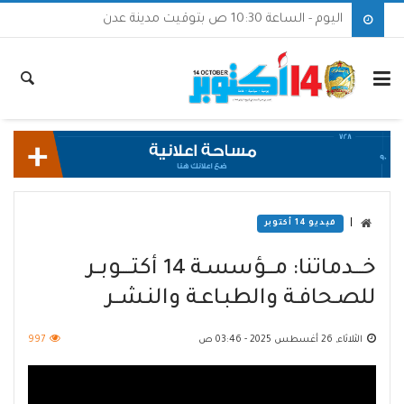
اليوم - الساعة 10:30 ص بتوقيت مدينة عدن
|
فيديو 14 أكتوبر
خـــدماتنا: مـــؤسسـة 14 أكتــــوبــر
للصـحافـة والطبـاعـة والنـشــر
الثلاثاء, 26 أغسطس 2025 - 03:46 ص
997