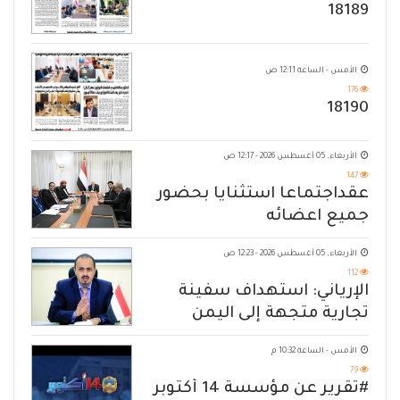
18189
الأمس - الساعة 12:11 ص
176
18190
الأربعاء, 05 أغسطس 2026 - 12:17 ص
147
عقداجتماعا استثنايا بحضور
جميع اعضائه
الأربعاء, 05 أغسطس 2026 - 12:23 ص
112
الإرياني: استهداف سفينة
تجارية متجهة إلى اليمن
يكشف حصار الحوثي للشعب
الأمس - الساعة 10:32 م
79
#تقرير عن مؤسسة 14 أكتوبر