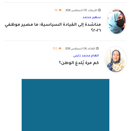
الأربعاء, 05 أغسطس 2026
58
سهير محمد
مناشدة إلى القيادة السياسية: ما مصير موظفي
٢٠٢٦؟
الثلاثاء, 04 أغسطس 2026
155
الهام محمد زارعي
كم مرة يُلدغ الوطن؟