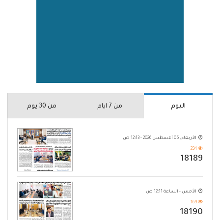
اليوم
من 7 ايام
من 30 يوم
الأربعاء, 05 أغسطس 2026 - 12:13 ص
234
18189
الأمس - الساعة 12:11 ص
169
18190