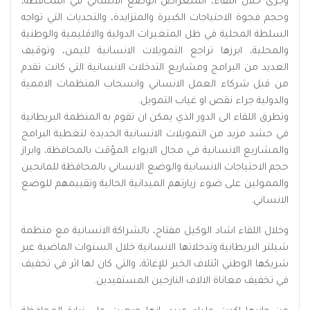
وجرى خلال اللقاء، استعراض الوضع الانساني في المحافظة،
وحجم فجوة الاحتياجات الكبيرة والمتزايدة، والتحديات التي تواجه
السلطة المحلية في ظل المتغيرات الدولية والاقليمية والوطنية
والمحلية، ابرزها تراجع التمويلات الانسانية لليمن، وتوقيف
العديد من البرامج ومشاريع التدخلات الانسانية التي كانت تقدم
من قبل شركاء العمل الانساني وانسحاب المنظمات الاممية
والدولية جراء نقص او غياب التمويل.
وتطرق اللقاء الى الدور الذي يمكن ان تقوم به المنظمة البريطانية
في حشد مزيد من التمويلات الانسانية الجديدة لتغطية البرامج
والمشاريع الانسانية في مجال الايواء المؤقت بالمحافظة، وابراز
حجم الاحتياجات الانسانية والوضع الانساني بالمحافظة للمانحين
والممولين على ضوء زيارتهم الميدانية الحالية وتقييمهم للوضع
الانساني.
وخلال اللقاء اشاد الوكيل مفتاح، بالشراكة الانسانية مع منظمة
شيلتر البريطانية وتدخلاتها الانسانية خلال السنوات الماضية عبر
شريكها الوطني ائتلاف الخير للإغاثة، والتي كان لها اثر في تخفيف
في تخفيف معاناة الالاف النازحين المستفيدين.