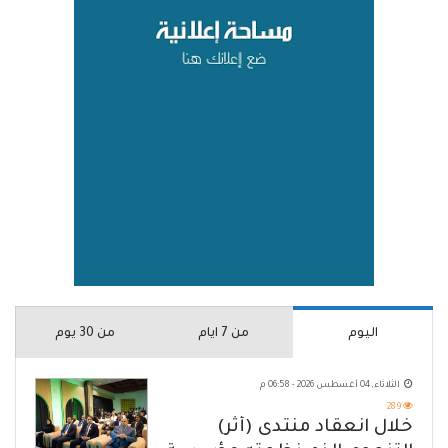
اليوم
من 7 ايام
من 30 يوم
الثلاثاء, 04 أغسطس 2026 - 06:58 م
289
خلال انعقاد منتدى (أثر)