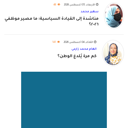
الأربعاء, 05 أغسطس 2026
48
سهير محمد
مناشدة إلى القيادة السياسية: ما مصير موظفي
٢٠٢٦؟
الثلاثاء, 04 أغسطس 2026
141
الهام محمد زارعي
كم مرة يُلدغ الوطن؟