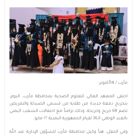
مأرب / 14أكتوبر:
احتفى المعهد العالي للعلوم الصحية بمحافظة مأرب، اليوم،
بتخريج دفعة جديدة من طلابه من قسمي الصيدلة والتمريض
تضم 68 خريج وخريجة، وذلك تزامناً مع احتفالات الشعب اليمني
بالعيد الوطني الـ36 لقيام الجمهورية اليمنية ٢٢ مايو.
وفي الحفل، هنأ وكيل محافظة مأرب للشؤون الإدارية عبد الله