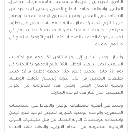
الباكري، الخريجين والخريجات، بمناسبة إتمامهم مرحلة التحصيل
العلمي، وانتقالهم كرافد للقطاع الصحي والطبي لسد جزء من
الاحتياجات في الميدان، وتعزيز مستوى الرعاية الصحية، وحثهم
على الالتزام بالمسؤولية الإنسانية والمهنية، والعمل على تطوير
قدراتهم العلمية والعملية بصورة مستمرة بما يسهم في
تحسين جودة الخدمات الصحية.. متمنياً لهم التوفيق والنجاح في
حياتهم العملية.
وأشار الوكيل الباكري إلى رمزية تزامن تخريجهم مع احتفالات
الشعب اليمني بالعيد الوطني الـ36 لقيام الجمهورية اليمنية في
يوم 22 مايو المجيد والذي مثل محطة وطنية فارقة جسد
تطلعات اليمنيين في بناء الدولة وترسيخ الثوابت الوطنية،
وتنمية الانسان اليمني، وتمثل هذه المخرجات من الكوادر
التعليمية احدى ثمار هذه الوحدة المباركة.
وشدد على أهمية الاصطفاف الوطني والحفاظ على المكتسبات
الجمهورية والوحدة الوطنية باعتبارها السبيل الوحيد لعزة اليمن
واستعادة مؤسسات الدولة المحتلة من قبل مليشيات الحوثي
الارهابية المدعومة من النظام الايراني، والتفاف خلف القيادة