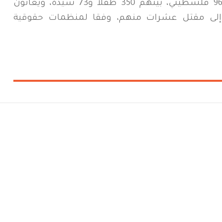
ويقبع في سجون إسرائيل أكثر من 9600 فلسطيني، بينهم 350 طفلا و73 سيدة، ويعانون
دى إلى مقتل عشرات منهم، وفقا لمنظمات حقوقية