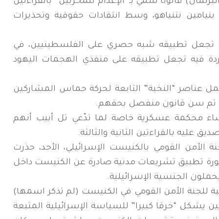
برلمان) قانونا سمي بـ”الإعدام للمخربين” بالقراءتين
اء بنيامين نتنياهو، وسط انتقادات حقوقية وتحذيرات
 تجعل تطبيقه شبه حصري على الفلسطينيين، في
اردة فيه تجعل تطبيقه على منفذي الهجمات اليهود
مل عناصر “النخبة” التابعة لحركة حماس المشاركين
شاء محكمة عسكرية خاصة لما تدّعي تل أبيب أنهم
ق عليه بالقراءتين الثانية والثالثة.
 الأمن القومي بالكنيست الإسرائيلي، الأحد، حذرت
ورة تطبيق تشريعات مدنية صادرة عن الكنيست داخل
حملون الجنسية الإسرائيلية.
 للجنة الأمن القومي في الكنيست (لم تذكر اسمها)
 يشكل “خرقا كبيرا” للسياسة الإسرائيلية المتبعة