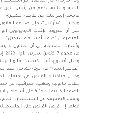
وفي مارس/ آذار الماضي، أقر الكنيست (ال
الثانية والثالثة، بدعم من رئيس الوزر
قانونية إسرائيلية من طابعه التمييزي.
وبحسب “هآرتس”، فإن صياغة القانون
حين أن شروط الإثبات الأيديولوجي الو
المتطرفين “صعبا أو شبه مستحيل”.
وأشارت الصحيفة إلى أن القانون لا يش
في هجوم 7 أكتوبر/ تشرين الأول 2023، إذ تم سن قانون منفصل بحقهم.
وقبل أسبوع، أقر الكنيست قانونا لإن
“عناصر النخبة” في حركة حماس، بعد التصدي
وخلال مناقشة القانون في اجتماع للجنة
جهات قانونية ومهنية إسرائيلية من خط
الضفة الغربية المحتلة على أشخاص لا ي
ونقلت الصحيفة عن المستشارة القانونية
قولها إن فرض القانون على الفلسطينيين