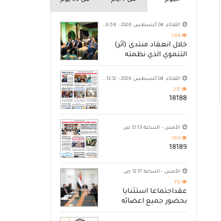
اليوم
من 7 ايام
من 30 يوم
الثلاثاء, 04 أغسطس 2026 - 06:58 م
264
خلال انعقاد منتدى (أثر)
التنموي الذي نظمته
مؤسسة حضرموت
الثلاثاء, 04 أغسطس 2026 - 12:12 ص
217
18188
الأمس - الساعة 12:13 ص
189
18189
الأمس - الساعة 12:17 ص
112
عقداجتماعا استثنايا
بحضور جميع اعضائه