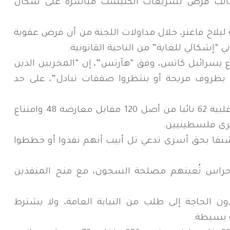
لغالب فرض تشريعات الكنيست مباشرة على سكان
 ليلاخ فاغنر، خلال مداولات اللجنة من أن فرض عقوبة
 “إشكالي للغاية” من الناحية القانونية.
اع يسرائيل كاتس، وفق “هآرتس”، إن “المخربين الذين
بظروف مريحة أو ينتظروا صفقات تبادل”، على حد
وفي 30 مارس الماضي، أقر الكنيست بأغلبية 62 نائبا من أصل 120 مقابل معارضة 48 وامتناع
سرى فلسطينيين.
شنقا بحق أسرى تدعي تل أبيب أنهم نفذوا أو خططوا
حراس تُعينهم مصلحة السجون، مع منح المنفذين
ن الحاجة إلى طلب من النيابة العامة، ولا يشترط
ية بسيطة.