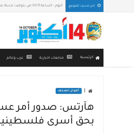
اليوم - الساعة 03:11 ص بتوقيت مدينة عدن
اخر تحديث للموقع
الرئيسية
متابعات اخبارية
عرب وعالم
|
أقوال الصحف
هآرتس: صدور أمر عس
بحق أسرى فلسطينيي